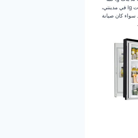
يتدربون باستمرار على استخدام طرق حديثة في الصيانة التى يقدمها مركز صيانة ثلاجات lg في مدينتي،
د سواء كان صيانة