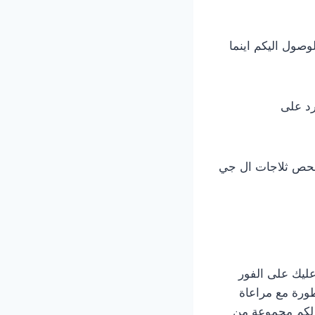
صول اليكم اينما
رد على
بفحص ثلاجات ال جي
ليك على الفور
طورة مع مراعاة
م لكم مجموعة من