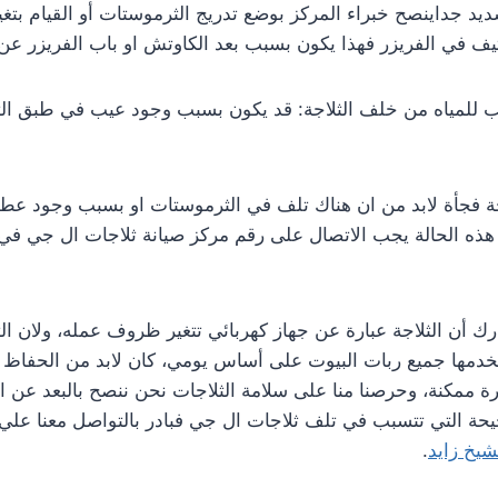
ديد جداينصح خبراء المركز بوضع تدريج الثرموستات أو القيام بتغيي
يف في الفريزر فهذا يكون بسبب بعد الكاوتش او باب الفريزر عن
 للمياه من خلف الثلاجة: قد يكون بسبب وجود عيب في طبق الت
ة فجأة لابد من ان هناك تلف في الثرموستات او بسبب وجود عطل
 هذه الحالة يجب الاتصال على رقم مركز صيانة ثلاجات ال جي في
 أن الثلاجة عبارة عن جهاز كهربائي تتغير ظروف عمله، ولان الث
تخدمها جميع ربات البيوت على أساس يومي، كان لابد من الحفاظ 
 ممكنة، وحرصنا منا على سلامة الثلاجات نحن ننصح بالبعد عن ا
يحة التي تتسبب في تلف ثلاجات ال جي فبادر بالتواصل معنا علي
شيخ زايد
.