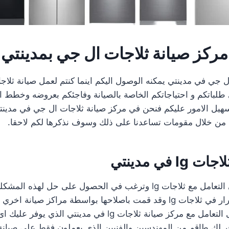
مركز صيانة ثلاجات ال جي بمدينتي
ل جي في مدينتي يمكنه الوصول اليكم اينما كنتم لعمل صيانة ثلا
 طلباتكم و احتياجاتكم الخاصة بالصيانة وفاجئكم بعروضه وخطط 
ل تسهيل الامور عليكم فنحن في مركز صيانة ثلاجات ال جي في مدينت
 من خلال مقومات تساعدنا على ذلك وسوف نذكرها لكم لاحقا.
 في مدينتي
هل تواجه صعوبة في التعامل مع ثلاجات lg وترغب في الحصول على حل ل
حدوث أعطال باستمرار في ثلاجات lg وقد قمت باصلاحها بواسطة مراكز صي
اذا انت في حاجة إلى التعامل مع مركز صيانة ثلاجات lg في مدينتي 