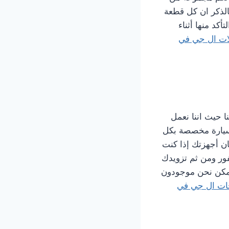
بالذكر ان كل قطعة
د منها أثناء
ات ال جي في
ابعة لنا حيث اننا نعمل
ل سيارة مخصصة بكل
ان أجهزتك إذا كنت
فور ومن ثم تزويدك
ممكن نحن موجودون
جات ال جي في