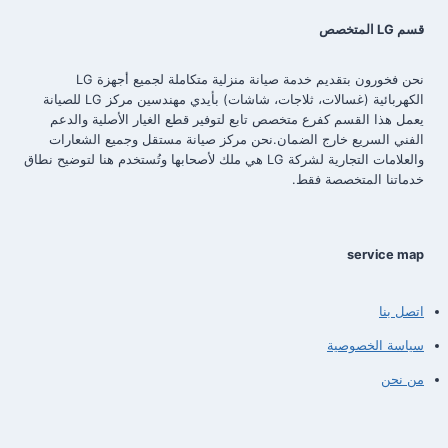
قسم LG المتخصص
نحن فخورون بتقديم خدمة صيانة منزلية متكاملة لجميع أجهزة LG
الكهربائية (غسالات، ثلاجات، شاشات) بأيدي مهندسين مركز LG للصيانة
يعمل هذا القسم كفرع متخصص تابع لتوفير قطع الغيار الأصلية والدعم
الفني السريع خارج الضمان.نحن مركز صيانة مستقل وجميع الشعارات
والعلامات التجارية لشركة LG هي ملك لأصحابها وتُستخدم هنا لتوضيح نطاق
خدماتنا المتخصصة فقط.
service map
اتصل بنا
سياسة الخصوصية
من نحن