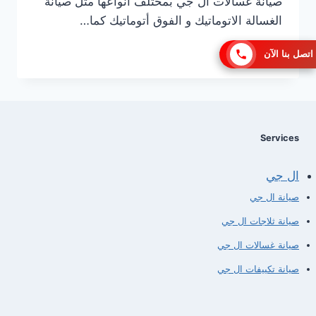
صيانة غسالات ال جي بمختلف أنواعها مثل صيانة
الغسالة الاتوماتيك و الفوق أتوماتيك كما…
رقم
إقرأ المزيد
اتصل بنا الآن
مركز
صيانة
غسالات
ال
جي
في
Services
التجمع
الخامس
ال جي
صيانة ال جي
صيانة ثلاجات ال جي
صيانة غسالات ال جي
صيانة تكييفات ال جي