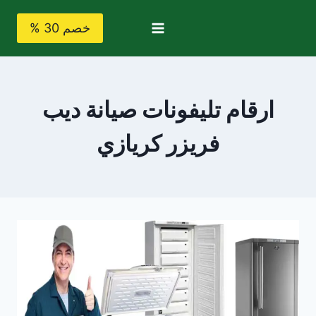
لتجاوز
لى
خصم 30 %
لمحتوى
ارقام تليفونات صيانة ديب
فريزر كريازي