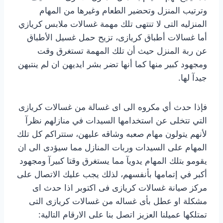
وترتيب المنزل وتحضير الطعام وغيرها من المهام
المنزليه التى لا تنتهى تلك مهمة غسالات ملابس كريازي
أما غسالات أطباق كريازى، تزيح حمل غسيل الأطباق
عن ربة المنزل حيث أن تلك المهمة تستغرق وقت
ومجهود كبير منها كما أنها تضر بشر ايديهن ان لم ينتبهن
جيدآ لها.
فإذا حدث أي مكروه الى اى غسالة من غسالات كريازى
التي تتخلى عن استخدامها السيدات في منازلهم نظرآ
لأنهم يتولون مهام صعبه وشاقه عليهن، ستتراكم كل تلك
المهام على السيدات وربات المنازل مما سيؤدى الى ان
يقومو بتلك المهام يدويآ مما يستغرق وقتا كبيرآ ومجهود
أكبر في إتمامها بأنفسهم، لذلك يجب عليك الاتصال على
مركز صيانة غسالات كريازى فى اكتوبر اذا حدث اى
مشكلة او عطل بأى غساله من غسالات كريازى التى
تمتلكها عميلنا العزيز اتصل بنا على الارقام التالية: