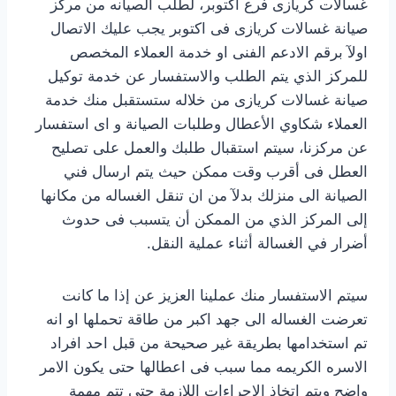
غسالات كريازى فرع اكتوبر، لطلب الصيانه من مركز
صيانة غسالات كريازى فى اكتوبر يجب عليك الاتصال
اولآ برقم الادعم الفنى او خدمة العملاء المخصص
للمركز الذي يتم الطلب والاستفسار عن خدمة توكيل
صيانة غسالات كريازى من خلاله ستستقبل منك خدمة
العملاء شكاوي الأعطال وطلبات الصيانة و اى استفسار
عن مركزنا، سيتم استقبال طلبك والعمل على تصليح
العطل فى أقرب وقت ممكن حيث يتم ارسال فني
الصيانة الى منزلك بدلآ من ان تنقل الغساله من مكانها
إلى المركز الذي من الممكن أن يتسبب فى حدوث
أضرار في الغسالة أثناء عملية النقل.
سيتم الاستفسار منك عملينا العزيز عن إذا ما كانت
تعرضت الغساله الى جهد اكبر من طاقة تحملها او انه
تم استخدامها بطريقة غير صحيحة من قبل احد افراد
الاسره الكريمه مما سبب فى اعطالها حتى يكون الامر
واضح ويتم اتخاذ الاجراءات اللازمة حتى تتم مهمة