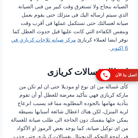
الصيانه بنجاح ولا تستغرق وقت كبير من فنى الصيانة
الذي سيتم ارساله اليك فى منزلك حتى يقوم بعمل
صيانة لغسالتك حتى تستكمل عملها فى أقرب وقت
وبنفس الكفاءة التي كانت عليها قبل حدوث العطل كما
نوفر ايضا لعملاء كريازئ
مركز صيانه ثلاجات كريازي في
6 اكتوبر
.
اعطال غسالات كريازى
اتصل بنا الآن
كأى غسالة من اى نوع او موديلا حتى ان لم تكن من
ماركة كريازى فهي بتأكيد معرضة للعطل أو أن تقوم
بتأدية مهامها بالجوده المطلوبه مما قد يسبب انزعاج
لربة المنزل، لكن هناك اعطال شائعة أسبابها بسيطة
يمكن حلها بنفسك دون الحاجة الى طلب صيانة للغسالة
من اى توكيل صيانة، كما يوجد بعض الرموز او الأكواد
فى لوحة التحكم الديجيتال بغسالات كريازي حتى جذب