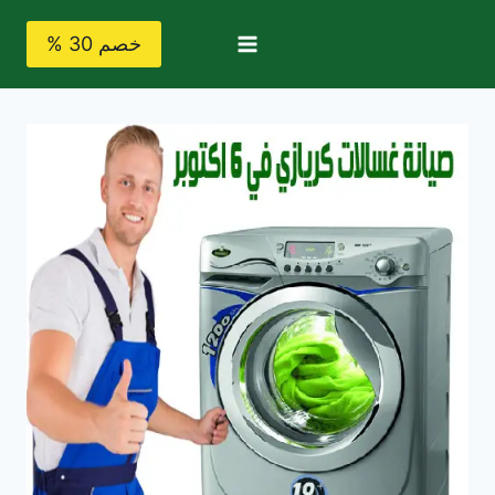
لتجاوز
لى
خصم 30 %
لمحتوى