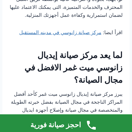
المحترف والخدمات المتميزة، التى يمكنك الاعتماد عليها
لضمان استمرارية وكفاءة عمل أجهزتك المنزلية.
اقرأ ايضا:
مركز صيانة زانوسي في مدينه المستقبل
لما يعد مركز صيانة إيديال
زانوسي ميت غمر الافضل في
مجال الصيانة؟
يبرز مركز صيانة إيديال زانوسي ميت غمر كأحد أفضل
المراكز الناجحة في مجال الصيانة بفضل خبرته الطويلة
والمتخصصة في مجال صيانة وإصلاح أجهزة ايديال
زانوسي، حيث يتميز بفريق عمل محترف ومدرب على
احجز صيانة فورية
أعلى مستوى من الخبراء والفنيين، ايضا فهو يتميز