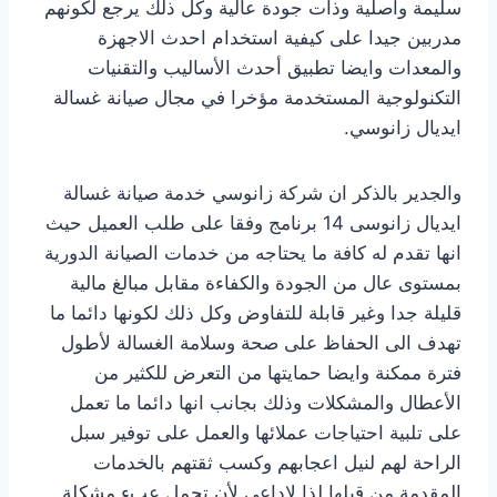
سليمة واصلية وذات جودة عالية وكل ذلك يرجع لكونهم
مدربين جيدا على كيفية استخدام احدث الاجهزة
والمعدات وايضا تطبيق أحدث الأساليب والتقنيات
التكنولوجية المستخدمة مؤخرا في مجال صيانة غسالة
ايديال زانوسي.
والجدير بالذكر ان شركة زانوسي خدمة صيانة غسالة
ايديال زانوسى 14 برنامج وفقا على طلب العميل حيث
انها تقدم له كافة ما يحتاجه من خدمات الصيانة الدورية
بمستوى عال من الجودة والكفاءة مقابل مبالغ مالية
قليلة جدا وغير قابلة للتفاوض وكل ذلك لكونها دائما ما
تهدف الى الحفاظ على صحة وسلامة الغسالة لأطول
فترة ممكنة وايضا حمايتها من التعرض للكثير من
الأعطال والمشكلات وذلك بجانب انها دائما ما تعمل
على تلبية احتياجات عملائها والعمل على توفير سبل
الراحة لهم لنيل اعجابهم وكسب ثقتهم بالخدمات
المقدمة من قبلها لذا لاداعي لأن تحمل عبء مشكلة