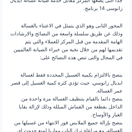
جدا التى يضعها المركز مقابل خدمة صيانة غسالة ايديال
زانوسى 14 برنامج.
المحور الثانى وهو الذي يتمثل في الاعتناء بالغسالة
وذلك عن طريق سلسلة واسعة من النصائح والارشادات
الهامة المقدمة من قبل المركز للعملاء والتي يتم
تقديمها لهم من خلال نخبة من خبراء الصيانة العالميين
في المجال والتى تنص هذه النصائح على:
ينصح بالالتزام بكمية الغسيل المحددة فقط لغسالة
ايديال زانوسي، حيث تؤدي كثرة كمية الغسيل إلى قصر
عمر الغسالة.
ينصح دائما بالقيام بتنظيف الغسالة مرة واحدة من
الداخل بقطعة من القماش المبللة وذلك لإزالة بقايا
الغبار والأوساخ.
ينصح بإزالة جميع الملابس فور الانتهاء من غسيلها من
الغسالة، مع مراعاة ترك الباب مواربا لمنع حدوث اي