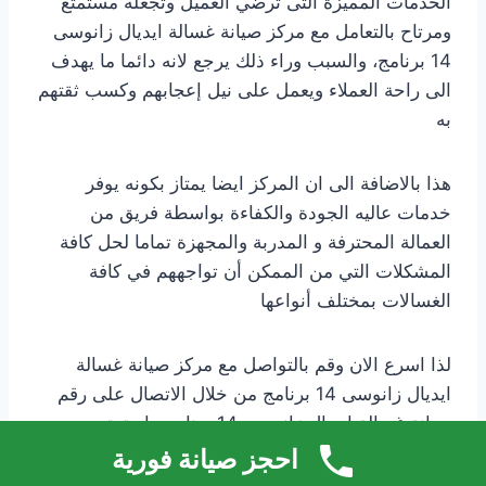
الخدمات المميزة التى ترضي العميل وتجعله مستمتع
ومرتاح بالتعامل مع مركز صيانة غسالة ايديال زانوسى
14 برنامج، والسبب وراء ذلك يرجع لانه دائما ما يهدف
الى راحة العملاء ويعمل على نيل إعجابهم وكسب ثقتهم
به
هذا بالاضافة الى ان المركز ايضا يمتاز بكونه يوفر
خدمات عاليه الجودة والكفاءة بواسطة فريق من
العمالة المحترفة و المدربة والمجهزة تماما لحل كافة
المشكلات التي من الممكن أن تواجههم في كافة
الغسالات بمختلف أنواعها
لذا اسرع الان وقم بالتواصل مع مركز صيانة غسالة
ايديال زانوسى 14 برنامج من خلال الاتصال على رقم
صيانة غسالة ايديال زانوسى 14 برنامج واستمتع بجميع
خدمات الصيانة الدورية التى تحتاج اليها كافة انواع
احجز صيانة فورية
الغسالات بمختلف موديلاتها باعلي جودة واقل سعر.