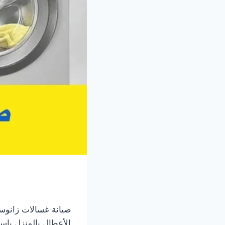
صيانة غسالات زانوس
الأعطال بالمنزل باس