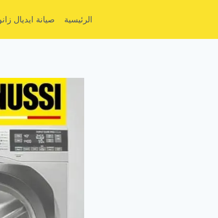
لتجاوز
لى
الرئيسية
صيانة ايديال زا
لمحتوى